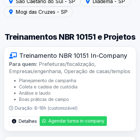
São Caetano do Sul - SP
Diadema - SP
Atendimento em Mogi das Cruzes - SP — Acústica São P
Mogi das Cruzes - SP
Treinamentos NBR 10151 e Projetos
Treinamento NBR 10151 In-Company
Para quem:
Prefeituras/fiscalização,
Empresas/engenharia, Operação de casas/templos
Planejamento de campanha
Coleta e cadeia de custódia
Análise e laudo
Boas práticas de campo
Duração: 8–16h (customizável)
Agendar turma in-company
Detalhes