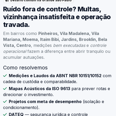
Desafio comum na Grande São Paulo
Ruído fora de controle? Multas,
vizinhança insatisfeita e operação
travada.
Em bairros como
Pinheiros, Vila Madalena, Vila
Mariana, Moema, Itaim Bibi, Jardins, Brooklin, Bela
Vista, Centro
, medições
bem executadas
e
controle
operacional
fazem a diferença entre abrir tranquilo ou
acumular autuações.
Como resolvemos
Medições e Laudos da ABNT NBR 10151/10152
com
cadeia de custódia e comparabilidade.
Mapas Acústicos da ISO 9613
para prever rotas e
direcionar o investimento.
Projetos com meta de desempenho
(isolação e
condicionamento).
DATEQ
— segurança jurídica e controle