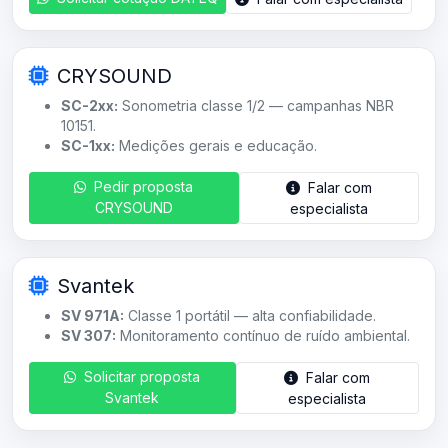
CRYSOUND
SC-2xx:
Sonometria classe 1/2 — campanhas NBR
10151.
SC-1xx:
Medições gerais e educação.
Pedir proposta
Falar com
CRYSOUND
especialista
Svantek
SV 971A:
Classe 1 portátil — alta confiabilidade.
SV 307:
Monitoramento contínuo de ruído ambiental.
Solicitar proposta
Falar com
Svantek
especialista