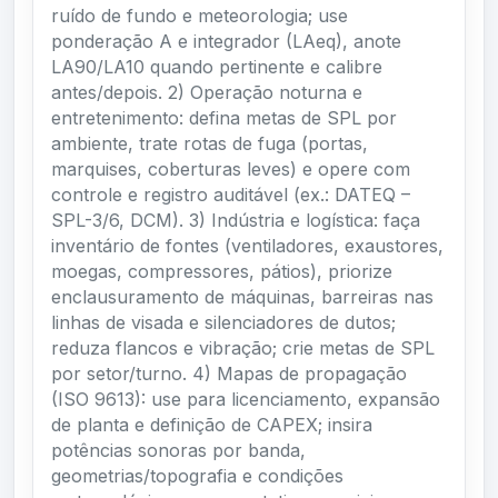
ruído de fundo e meteorologia; use
ponderação A e integrador (LAeq), anote
LA90/LA10 quando pertinente e calibre
antes/depois. 2) Operação noturna e
entretenimento: defina metas de SPL por
ambiente, trate rotas de fuga (portas,
marquises, coberturas leves) e opere com
controle e registro auditável (ex.: DATEQ –
SPL-3/6, DCM). 3) Indústria e logística: faça
inventário de fontes (ventiladores, exaustores,
moegas, compressores, pátios), priorize
enclausuramento de máquinas, barreiras nas
linhas de visada e silenciadores de dutos;
reduza flancos e vibração; crie metas de SPL
por setor/turno. 4) Mapas de propagação
(ISO 9613): use para licenciamento, expansão
de planta e definição de CAPEX; insira
potências sonoras por banda,
geometrias/topografia e condições