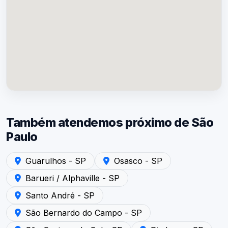
Também atendemos próximo de São
Paulo
Atendimento em Guarulhos - SP — Acústica São Paulo
Atendimento em Osasco - SP — A
Guarulhos - SP
Osasco - SP
Atendimento em Barueri / Alphaville - SP — Acústica Sã
Barueri / Alphaville - SP
Atendimento em Santo André - SP — Acústica São Paul
Santo André - SP
Atendimento em São Bernardo do Campo - SP — Acústi
São Bernardo do Campo - SP
Atendimento em São Caetano do Sul - SP — Acústica Sã
Atendimento em Diadema