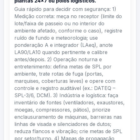
plantas 24×7 ou polos logísticos.
Guia rápido para decidir com segurança: 1)
Medição correta: meça no receptor (limite do
lote/faixa de passeio ou no interior do
ambiente afetado, conforme o caso), registre
ruído de fundo e meteorologia; use
ponderação A e integrador (LAeq), anote
LA90/LA10 quando pertinente e calibre
antes/depois. 2) Operação noturna e
entretenimento: defina metas de SPL por
ambiente, trate rotas de fuga (portas,
marquises, coberturas leves) e opere com
controle e registro auditável (ex.: DATEQ –
SPL-3/6, DCM). 3) Indústria e logística: faça
inventário de fontes (ventiladores, exaustores,
moegas, compressores, pátios), priorize
enclausuramento de máquinas, barreiras nas
linhas de visada e silenciadores de dutos;
reduza flancos e vibração; crie metas de SPL
por setor/turno. 4) Mapas de propagação