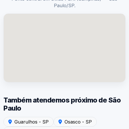
Paulo/SP.
Também atendemos próximo de São
Paulo
Atendimento em Guarulhos - SP — Acústica São Paulo
Atendimento em Osasco - SP — A
Guarulhos - SP
Osasco - SP