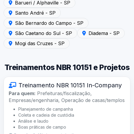
Atendimento em Barueri / Alphaville - SP — Acústica Sã
Barueri / Alphaville - SP
Atendimento em Santo André - SP — Acústica São Paul
Santo André - SP
Atendimento em São Bernardo do Campo - SP — Acústi
São Bernardo do Campo - SP
Atendimento em São Caetano do Sul - SP — Acústica Sã
Atendimento em Diadema
São Caetano do Sul - SP
Diadema - SP
Atendimento em Mogi das Cruzes - SP — Acústica São P
Mogi das Cruzes - SP
Treinamentos NBR 10151 e Projetos
Treinamento NBR 10151 In-Company
Para quem:
Prefeituras/fiscalização,
Empresas/engenharia, Operação de casas/templos
Planejamento de campanha
Coleta e cadeia de custódia
Análise e laudo
Boas práticas de campo