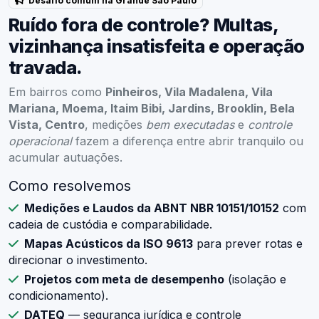
Desafio comum na Grande São Paulo
Ruído fora de controle? Multas,
vizinhança insatisfeita e operação
travada.
Em bairros como
Pinheiros, Vila Madalena, Vila
Mariana, Moema, Itaim Bibi, Jardins, Brooklin, Bela
Vista, Centro
, medições
bem executadas
e
controle
operacional
fazem a diferença entre abrir tranquilo ou
acumular autuações.
Como resolvemos
Medições e Laudos da ABNT NBR 10151/10152
com
cadeia de custódia e comparabilidade.
Mapas Acústicos da ISO 9613
para prever rotas e
direcionar o investimento.
Projetos com meta de desempenho
(isolação e
condicionamento).
DATEQ
— segurança jurídica e controle