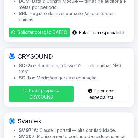
DCM:
Data & Control Module — trilhas de auditoria e
metas por período.
SRL:
Registro de nível por setor/ambiente com
painéis.
Solicitar cotação DATEQ
Falar com especialista
CRYSOUND
SC-2xx:
Sonometria classe 1/2 — campanhas NBR
10151.
SC-1xx:
Medições gerais e educação.
Pedir proposta
Falar com
CRYSOUND
especialista
Svantek
SV 971A:
Classe 1 portátil — alta confiabilidade.
SV 307:
Monitoramento contínuo de ruído ambiental.