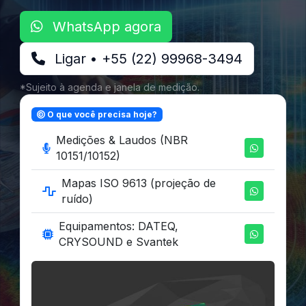
WhatsApp agora
Ligar • +55 (22) 99968-3494
*Sujeito à agenda e janela de medição.
O que você precisa hoje?
Medições & Laudos (NBR
10151/10152)
Mapas ISO 9613 (projeção de
ruído)
Equipamentos: DATEQ,
CRYSOUND e Svantek