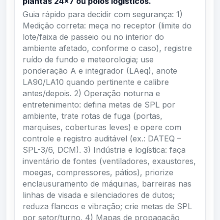
plantas 24×7 ou polos logísticos.
Guia rápido para decidir com segurança: 1)
Medição correta: meça no receptor (limite do
lote/faixa de passeio ou no interior do
ambiente afetado, conforme o caso), registre
ruído de fundo e meteorologia; use
ponderação A e integrador (LAeq), anote
LA90/LA10 quando pertinente e calibre
antes/depois. 2) Operação noturna e
entretenimento: defina metas de SPL por
ambiente, trate rotas de fuga (portas,
marquises, coberturas leves) e opere com
controle e registro auditável (ex.: DATEQ –
SPL-3/6, DCM). 3) Indústria e logística: faça
inventário de fontes (ventiladores, exaustores,
moegas, compressores, pátios), priorize
enclausuramento de máquinas, barreiras nas
linhas de visada e silenciadores de dutos;
reduza flancos e vibração; crie metas de SPL
por setor/turno. 4) Mapas de propagação