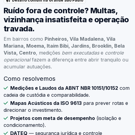
Desafio comum na Grande São Paulo
Ruído fora de controle? Multas,
vizinhança insatisfeita e operação
travada.
Em bairros como
Pinheiros, Vila Madalena, Vila
Mariana, Moema, Itaim Bibi, Jardins, Brooklin, Bela
Vista, Centro
, medições
bem executadas
e
controle
operacional
fazem a diferença entre abrir tranquilo ou
acumular autuações.
Como resolvemos
Medições e Laudos da ABNT NBR 10151/10152
com
cadeia de custódia e comparabilidade.
Mapas Acústicos da ISO 9613
para prever rotas e
direcionar o investimento.
Projetos com meta de desempenho
(isolação e
condicionamento).
DATEQ
— segurança jurídica e controle