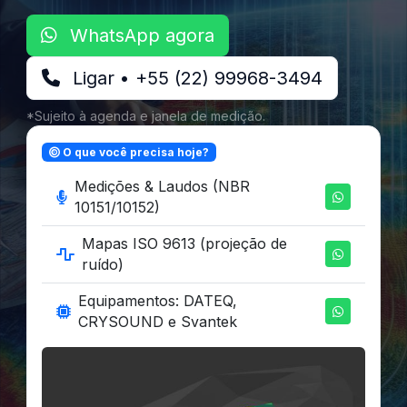
WhatsApp agora
Ligar • +55 (22) 99968-3494
*Sujeito à agenda e janela de medição.
O que você precisa hoje?
Medições & Laudos (NBR
10151/10152)
Mapas ISO 9613 (projeção de
ruído)
Equipamentos: DATEQ,
CRYSOUND e Svantek