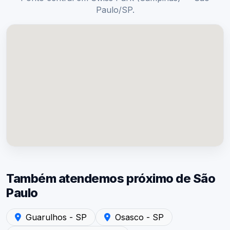
Paulo/SP.
Também atendemos próximo de São
Paulo
Atendimento em Guarulhos - SP — Acústica São Paulo
Atendimento em Osasco - SP — A
Guarulhos - SP
Osasco - SP