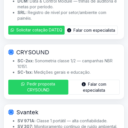
DCM:
Data & Control Module — trilhas de auditoria e
metas por período.
SRL:
Registro de nível por setor/ambiente com
painéis.
Solicitar cotação DATEQ
Falar com especialista
CRYSOUND
SC-2xx:
Sonometria classe 1/2 — campanhas NBR
10151.
SC-1xx:
Medições gerais e educação.
Pedir proposta
Falar com
CRYSOUND
especialista
Svantek
SV 971A:
Classe 1 portátil — alta confiabilidade.
SV 307:
Monitoramento contínuo de ruído ambiental.