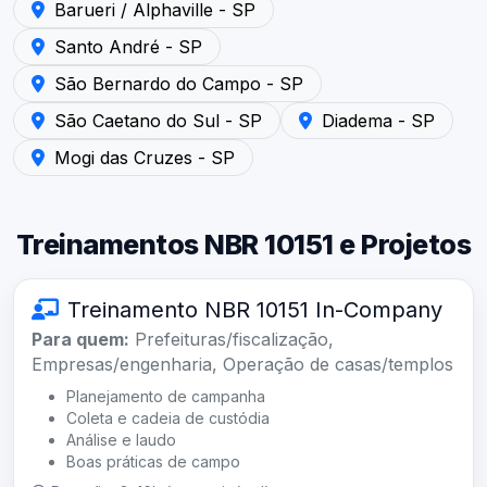
Atendimento em Barueri / Alphaville - SP — Acústica Sã
Barueri / Alphaville - SP
Atendimento em Santo André - SP — Acústica São Paul
Santo André - SP
Atendimento em São Bernardo do Campo - SP — Acústi
São Bernardo do Campo - SP
Atendimento em São Caetano do Sul - SP — Acústica Sã
Atendimento em Diadema
São Caetano do Sul - SP
Diadema - SP
Atendimento em Mogi das Cruzes - SP — Acústica São P
Mogi das Cruzes - SP
Treinamentos NBR 10151 e Projetos
Treinamento NBR 10151 In-Company
Para quem:
Prefeituras/fiscalização,
Empresas/engenharia, Operação de casas/templos
Planejamento de campanha
Coleta e cadeia de custódia
Análise e laudo
Boas práticas de campo